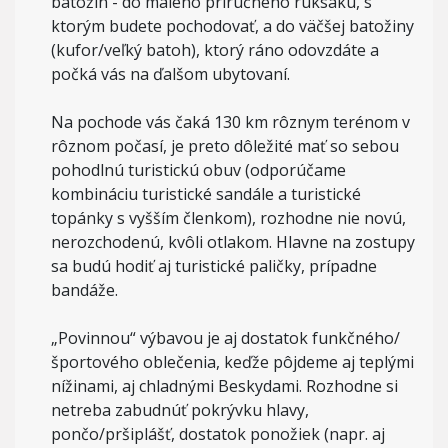
batožín - do malého príručného ruksaku, s
ktorým budete pochodovať, a do väčšej batožiny
(kufor/veľký batoh), ktorý ráno odovzdáte a
počká vás na ďalšom ubytovaní.
Na pochode vás čaká 130 km rôznym terénom v
rôznom počasí, je preto dôležité mať so sebou
pohodlnú turistickú obuv (odporúčame
kombináciu turistické sandále a turistické
topánky s vyšším členkom), rozhodne nie novú,
nerozchodenú, kvôli otlakom. Hlavne na zostupy
sa budú hodiť aj turistické paličky, prípadne
bandáže.
„Povinnou“ výbavou je aj dostatok funkčného/
športového oblečenia, keďže pôjdeme aj teplými
nížinami, aj chladnými Beskydami. Rozhodne si
netreba zabudnúť pokrývku hlavy,
pončo/pršiplášť, dostatok ponožiek (napr. aj