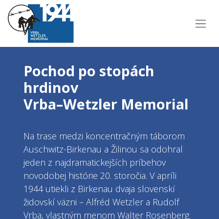
Pochod po stopách
hrdinov
Vrba–Wetzler Memorial
Na trase medzi koncentračným táborom
Auschwitz-Birkenau a Žilinou sa odohral
jeden z najdramatickejších príbehov
novodobej histórie 20. storočia. V apríli
1944 utiekli z Birkenau dvaja slovenskí
židovskí väzni – Alfréd Wetzler a Rudolf
Vrba, vlastným menom Walter Rosenberg.