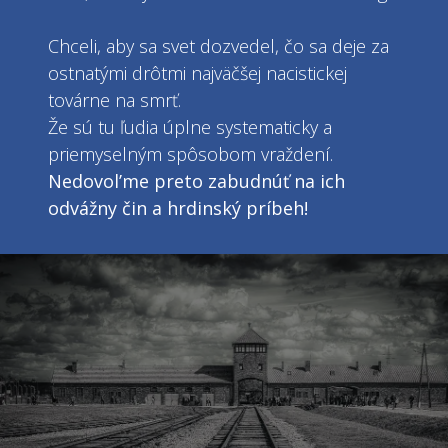
Chceli, aby sa svet dozvedel, čo sa deje za
ostnatými drôtmi najväčšej nacistickej
továrne na smrť.
Že sú tu ľudia úplne systematicky a
priemyselným spôsobom vraždení.
Nedovol’me preto zabudnúť na ich
odvážny čin a hrdinský príbeh!