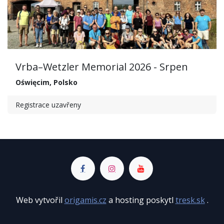
Vrba–Wetzler Memorial 2026 - Srpen
Oświęcim
,
Polsko
Registrace uzavřeny
Web vytvořil
origamis.cz
a hosting poskytl
tresk.sk
.