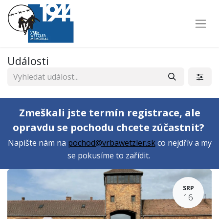
Události
Zmeškali jste termín registrace, ale
opravdu se pochodu chcete zúčastnit?
Napište nám na
pochod@vrbawetzler.sk
co nejdřív a my
se pokusíme to zařídit.
SRP
16