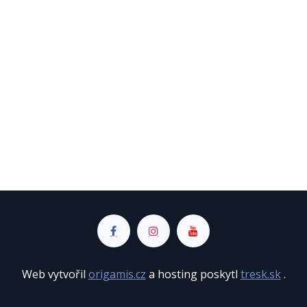
Web vytvořil
origamis.cz
a hosting poskytl
tresk.sk
.