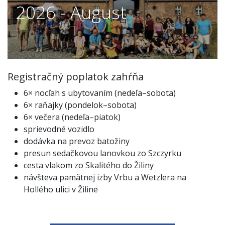
2026 - August
Registračný poplatok zahŕňa
6× nocľah s ubytovaním (nedeľa–sobota)
6× raňajky (pondelok–sobota)
6× večera (nedeľa–piatok)
sprievodné vozidlo
dodávka na prevoz batožiny
presun sedačkovou lanovkou zo Szczyrku
cesta vlakom zo Skalitého do Žiliny
návšteva pamätnej izby Vrbu a Wetzlera na
Hollého ulici v Žiline