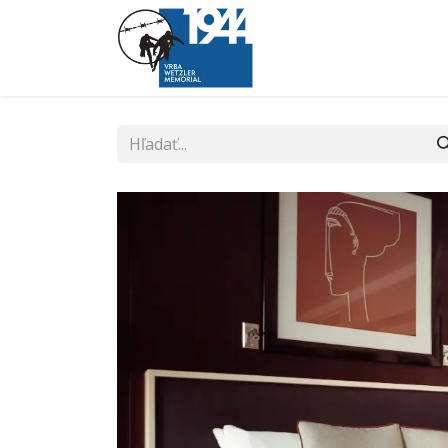
O pochode
Trasa