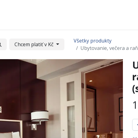
Časté otázky
Očami účastníkov
Pochod v médiá
Všetky produkty
Chcem platiť v Kč
Ubytovanie, večera a raň
U
r
(
1