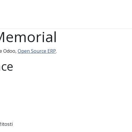
Časté dotazy
Očima účastníků
Pochod v médiíc
Memorial
ce Odoo,
Open Source ERP
.
ace
itosti