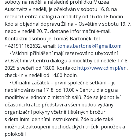
soboty na neděli a následně prohlídku Muzea
Auschwitz v neděli, je očekáván v sobotu 16. 8. na
recepci Centra dialogu a modlitby od 16 do 18 hodin.
Kdo si objednal dopravu Žilina – Osvětim v sobotu 19. 7.
nebo v neděli 20. 7., dostane informační e-mail.
Kontaktní osobou je Tomáš Bartoněk, tel:
+421911162632, email:
tomas.bartonek@gmail.com
• Všichni přihlášení mají rezervováno ubytování
v Osvětimi v Centru dialogu a modlitby od neděle 17. 8.
2025 s večeří od 18.00. Kontakt:
http://www.cdim.pl/en
,
check-in v neděli od 14.00 hodin.
• Oficiální začátek – první společné setkání – je
naplánováno na 17. 8. od 19.00 v Centru dialogu a
modlitby v jednom z místních sálů. Zde se jednotliví
účastníci krátce představí a všem budou vydány
organizační pokyny včetně tištěných brožur
s detailními denními instrukcemi. Zde bude také
možnost zakoupení pochoďáckých triček, ponožek a
polokošil.