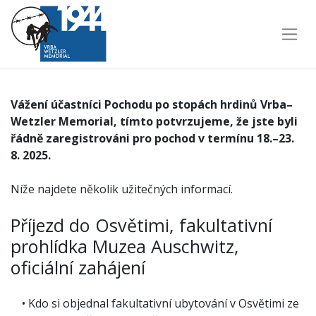
Vážení účastníci Pochodu po stopách hrdinů Vrba–
Wetzler Memorial, tímto potvrzujeme, že jste byli
řádně zaregistrováni pro pochod v termínu 18.–23.
8. 2025.
Níže najdete několik užitečných informací.
Příjezd do Osvětimi, fakultativní
prohlídka Muzea Auschwitz,
oficiální zahájení
• Kdo si objednal fakultativní ubytování v Osvětimi ze